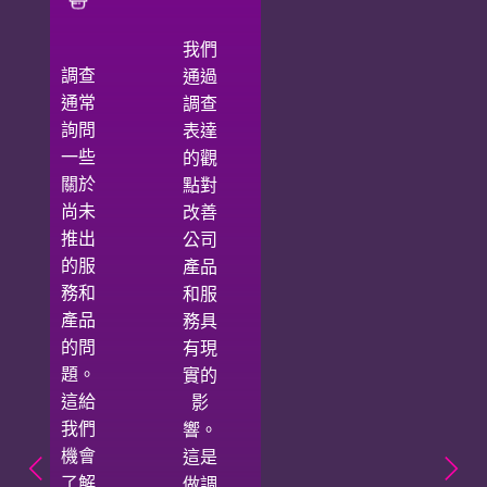
我們
調查
通過
通常
調查
詢問
表達
一些
的觀
關於
點對
尚未
改善
推出
公司
的服
產品
務和
和服
產品
務具
的問
有現
題。
實的
這給
影
我們
響。
機會
這是
了解
做調