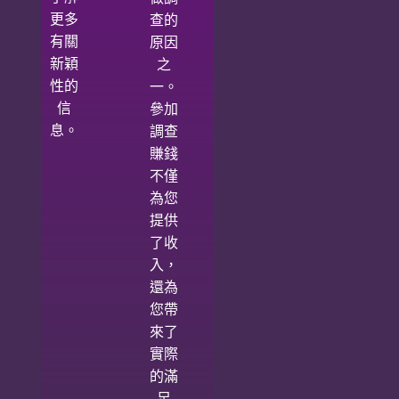
更多
查的
有關
原因
新穎
之
性的
一。
信
參加
息。
調查
賺錢
不僅
為您
提供
了收
入，
還為
您帶
來了
實際
的滿
足