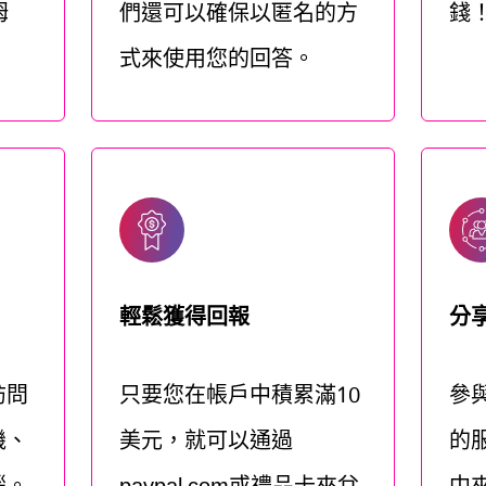
姆
們還可以確保以匿名的方
錢
式來使用您的回答。
輕鬆獲得回報
分
訪問
只要您在帳戶中積累滿10
參
機、
美元，就可以通過
的