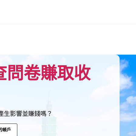
查問卷賺取收
產生影響並賺錢嗎？
的帳戶