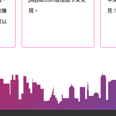
腦。
paypal.com或禮品卡來兌
中
來賺
現。
見
可以